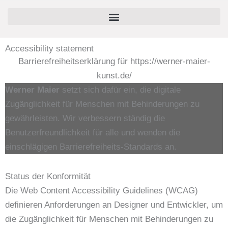
Zum
springen
Inhalt
springen
Accessibility statement
Barrierefreiheitserklärung für https://werner-maier-
kunst.de/
Werner Maier
setzt sich dafür ein, die digitale
Zugänglichkeit für Menschen mit Behinderungen zu
gewährleisten. Wir verbessern ständig die
Benutzerfreundlichkeit für alle und wenden die
einschlägigen Barrierefreiheits-Standards an.
Status der Konformität
Die Web Content Accessibility Guidelines (WCAG)
definieren Anforderungen an Designer und Entwickler, um
die Zugänglichkeit für Menschen mit Behinderungen zu