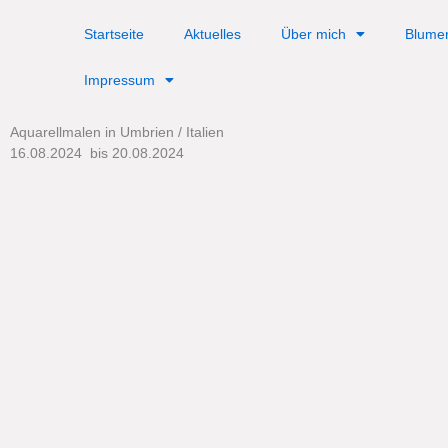
Zum
springen
Inhalt
Startseite
Aktuelles
Über mich
Blume
springen
Impressum
Aquarellmalen in Umbrien / Italien
16.08.2024
bis 20.08.2024