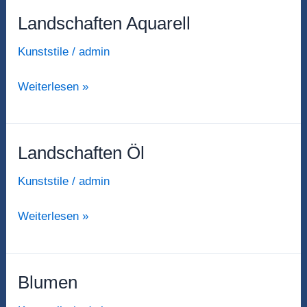
Landschaften Aquarell
Landschaften
Aquarell
Kunststile
/
admin
Weiterlesen »
Landschaften Öl
Landschaften
Öl
Kunststile
/
admin
Weiterlesen »
Blumen
Blumen